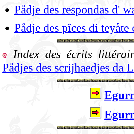
Pådje des respondas d' w
Pådje des pîces di teyåte
Index des écrits littér
Pådjes des scrijhaedjes da
Egurn
Egurn