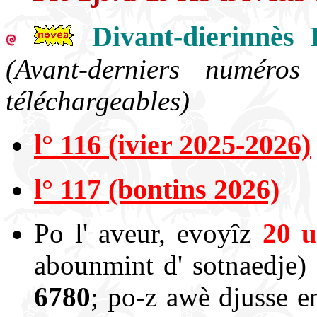
Divant-dierinnès 
(Avant-derniers numéro
téléchargeables)
l° 116 (ivier 2025-2026)
l° 117 (bontins 2026)
Po l' aveur, evoyîz
20 u
abounmint d' sotnaedje)
6780
; po-z awè djusse e