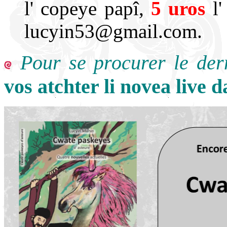
l' copeye papî,
5 uros
l'
lucyin53@gmail.com.
Pour se procurer le der
vos atchter li novea live