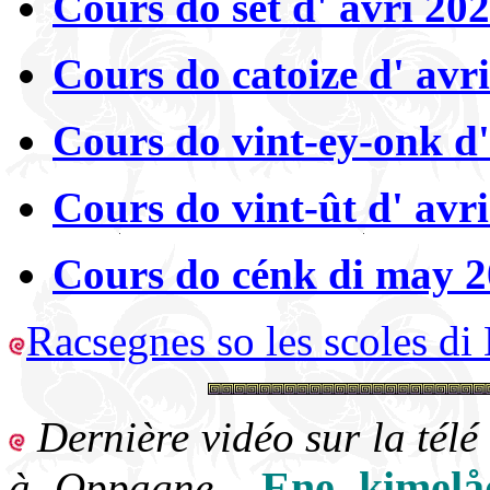
Cours do set d' avri 20
Cours do catoize d' avr
Cours do vint-ey-onk d'
Cours do vint-ût d' avr
Cours do cénk di may 20
Racsegnes so les scoles di
Dernière vidéo sur la tél
Ene kimelåd
à Oppagne