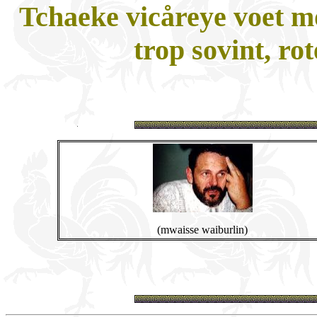
Tchaeke vicåreye voet mor
trop sovint, ro
(mwaisse waiburlin)