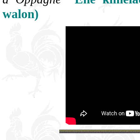
walon)