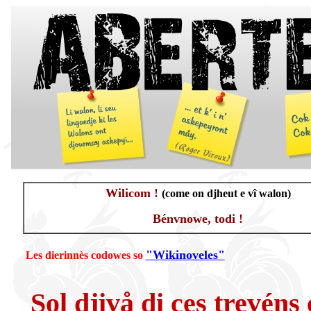
Wilicom !
(come on djheut e vî walon)
Bénvnowe, todi !
"Wikinoveles"
Les dierinnès codowes so
Sol djivå di ces trevéns 