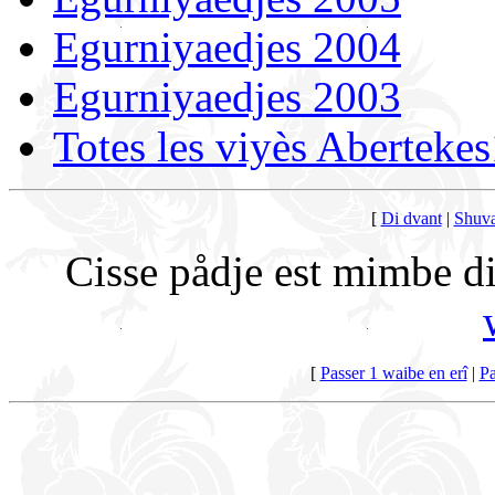
Egurniyaedjes 2004
Egurniyaedjes 2003
Totes les viyès Abertek
[
Di dvant
|
Shuva
Cisse pådje est mimbe di
[
Passer 1 waibe en erî
|
Pa