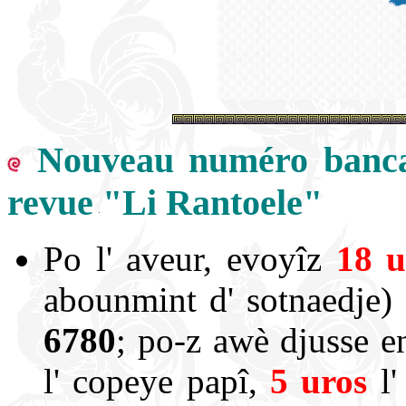
Nouveau numéro banca
revue "Li Rantoele"
Po l' aveur, evoyîz
18 u
abounmint d' sotnaedje)
6780
; po-z awè djusse e
l' copeye papî,
5 uros
l'