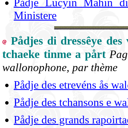
Pådje Lucyin Mahin din
Ministere
Pådjes di dressêye des 
tchaeke tinme a pårt
Pag
wallonophone, par thème
Pådje des etrevéns ås wa
Pådje des tchansons e wa
Pådje des grands rapoirta