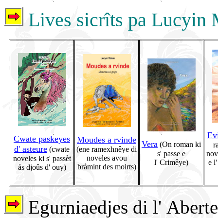
Lives sicrîts pa Lucyin
Ev
Cwate paskeyes
Moudes a rvinde
Vera
(On roman ki
r
d' asteure
(cwate
(ene ramexhnêye di
s' passe e
nove
noveles avou
noveles ki s' passèt
l' Crimêye)
e l
bråmint des moirts)
ås djoûs d' ouy)
Egurniaedjes di l' Aberte