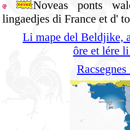
Noveas ponts wal
lingaedjes di France et d' to
Li mape del Beldjike, a
ôre et lére 
Racsegnes 