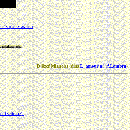
ve Ezope e walon
Djôzef Mignolet (dins
L' amour a l' ALambra
)
 di setimbe).