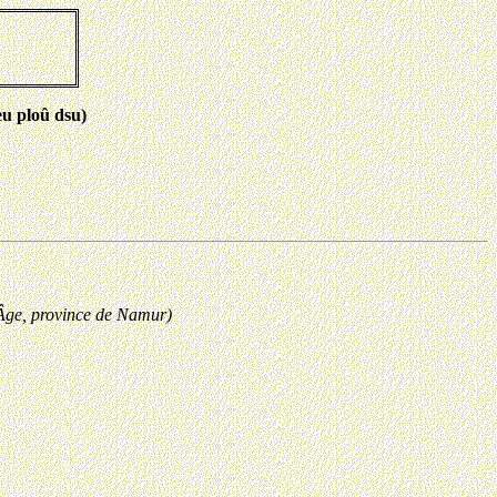
eu ploû dsu)
e Âge, province de Namur)