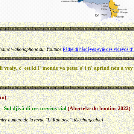
 chaine wallonophone sur Youtube
Pådje di hårdêyes eviè des videyos d
i vraiy, c' est ki l' monde va peter s' i n' aprind nén a vey 
un)
Sol djivå di ces trevéns cial
(Aberteke do bontins 2022)
nier numéro de la revue "Li Rantoele", téléchargeable)