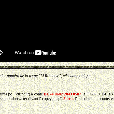
nier numéro de la revue "Li Rantoele", téléchargeable)
uros po l' etrindjir) å conte
BE74 0682 2043 0507
BIC GKCCBEBB del 
e po l' aberweter divant l' copeye papî,
5 uros
l' an sol minme conte, 