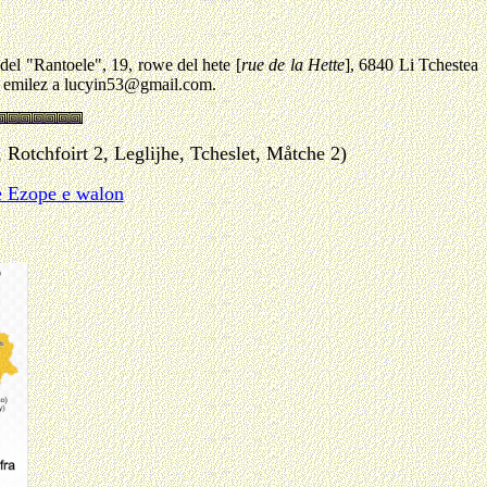
"Rantoele", 19, rowe del hete [
rue de la Hette
], 6840 Li Tchestea
et emilez a lucyin53@gmail.com.
 Rotchfoirt 2, Leglijhe, Tcheslet, Måtche 2)
ve Ezope e walon