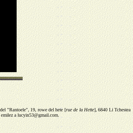
"Rantoele", 19, rowe del hete [
rue de la Hette
], 6840 Li Tchestea
et emilez a lucyin53@gmail.com.