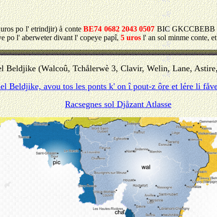
uros po l' etrindjir) å conte
BE74 0682 2043 0507
BIC GKCCBEBB del 
e po l' aberweter divant l' copeye papî,
5 uros
l' an sol minme conte, 
l Beldjike (Walcoû, Tchålerwè 3, Clavir, Welin, Lane, Astire,
l Beldjike, avou tos les ponts k' on î pout-z ôre et lére li få
Racsegnes sol Djåzant Atlasse