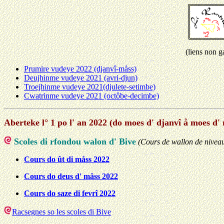
(liens non g
Prumire vudeye 2022 (djanvî-måss)
Deujhinme vudeye 2021 (avri-djun)
Troejhinme vudeye 2021(djulete-setimbe)
Cwatrinme vudeye 2021 (octôbe-decimbe)
Aberteke l° 1 po l' an 2022 (do moes d' djanvî å moes d'
Scoles di rfondou walon d' Bive
(Cours de wallon de niveau
Cours do ût di måss 2022
Cours do deus d' måss 2022
Cours do saze di fevrî 2022
Racsegnes so les scoles di Bive