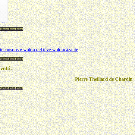
' tchansons e walon del tévé waloncåzante
voltî.
Pierre Theillard de Chardin