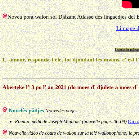
Novea pont walon sol Djåzant Atlasse des lingaedjes del B
Li mape de
L' amour, responda-t ele, tot djondant les mwins, c' est 
Aberteke l° 3 po l' an 2021 (do moes d' djulete å moes d'
Novelès pådjes
Nouvelles pages
Roman inédit de Joseph Mignolet (nouvelle page: 06-09)
On ro
Nouvelle vidéo de cours de wallon sur la télé wallonophone: le pré