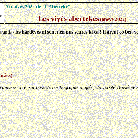
Archives 2022 de "l' Aberteke"
Les viyès abertekes
(anêye 2022)
arantis /
les hårdêyes ni sont nén pus seures ki ça ! Il åreut co bén y
 måss)
 universitaire, sur base de l'orthographe unifiée, Université Troisièm