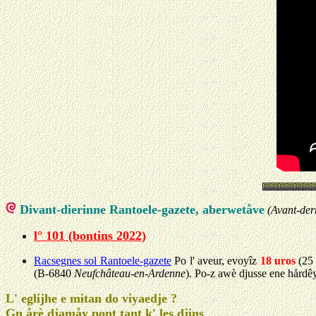
Divant-dierinne Rantoele-gazete, aberwetåve
(Avant-der
l° 101 (bontins 2022)
Racsegnes sol Rantoele-gazete
Po l' aveur, evoyîz
18 uros
(25 
(B-6840
Neufchâteau-en-Ardenne
). Po-z awè djusse ene hårdêy
L' eglijhe e mitan do viyaedje ?
Gn årè djamåy pont tant k' les djins