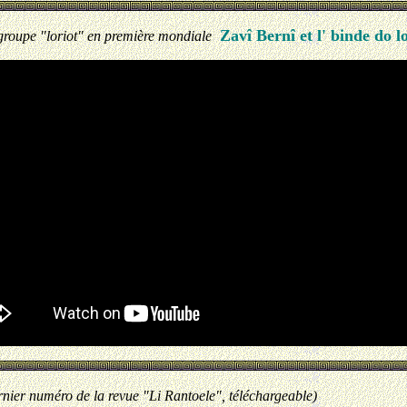
Zavî Bernî et l' binde do 
groupe "loriot" en première mondiale
rnier numéro de la revue "Li Rantoele", téléchargeable)