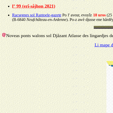
l° 99 (erî-såjhon 2021)
Racsegnes sol Rantoele-gazete
Po l' aveur, evoyîz
18 uros
(25 
(B-6840
Neufchâteau-en-Ardenne
). Po-z awè djusse ene hårdêy
Noveas ponts walons sol Djåzant Atlasse des lingaedjes de
Li mape de