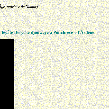
e Âge, province de Namur)
i teyåte Derycke djouwêye a Poitchrece-e-l'Årdene