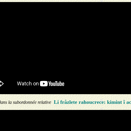
Li fråzlete rahoucrece: kimint î ac
dans la subordonnée relative