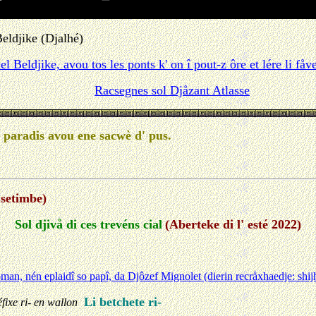
eldjike (Djalhé)
l Beldjike, avou tos les ponts k' on î pout-z ôre et lére li få
Racsegnes sol Djåzant Atlasse
l' paradis avou ene sacwè d' pus.
 setimbe)
Sol djivå di ces trevéns cial
(Aberteke di l' esté 2022)
man, nén eplaidî so papî, da Djôzef Mignolet (dierin recråxhaedje: shijh
Li betchete ri-
fixe ri- en wallon