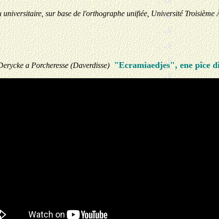
 universitaire, sur base de l'orthographe unifiée, Université Troisièm
"Ecramiaedjes", ene pîce d
 Derycke a Porcheresse (Daverdisse)