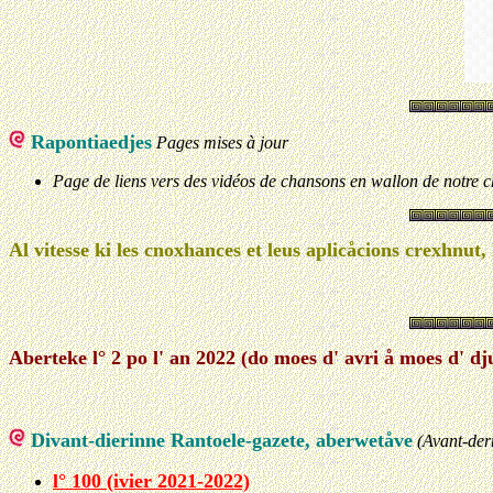
Rapontiaedjes
Pages mises à jour
Page de liens vers des vidéos de chansons en wallon de notre
Al vitesse ki les cnoxhances et leus aplicåcions crexhnut, l
Aberteke l° 2 po l' an 2022 (do moes d' avri å moes d' dj
Divant-dierinne Rantoele-gazete, aberwetåve
(Avant-der
l° 100 (ivier 2021-2022)