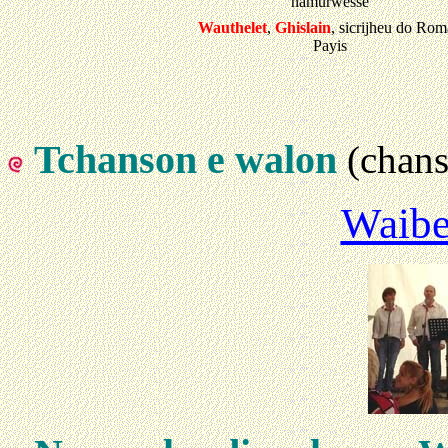
namurwesse
Wauthelet
,
Ghislain
, sicrijheu do Ro
Payis
Tchanson e walon
(chan
Waibe