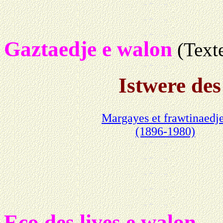
Gaztaedje e walon
(Text
Istwere des
Margayes et frawtinaedj
(1896-1980)
Eco des lives e walon