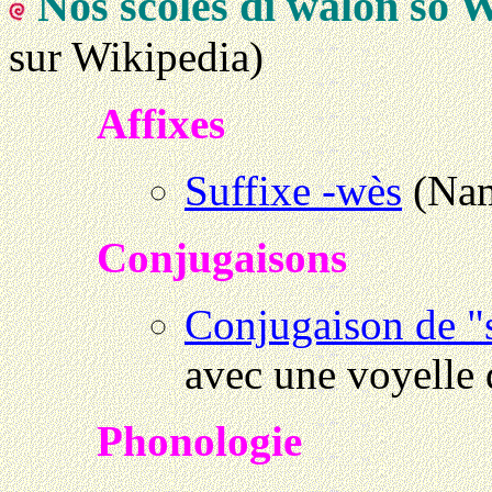
Nos scoles di walon so 
sur Wikipedia)
Affixes
Suffixe -wès
(Nam
Conjugaisons
Conjugaison de "
avec une voyelle 
Phonologie