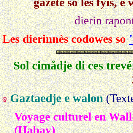
gazete so les fyis, 
dierin rapon
Les dierinnès codowes so
Sol cimådje di ces trevé
Gaztaedje e walon
(
Text
Voyage culturel en Wall
(Habay)