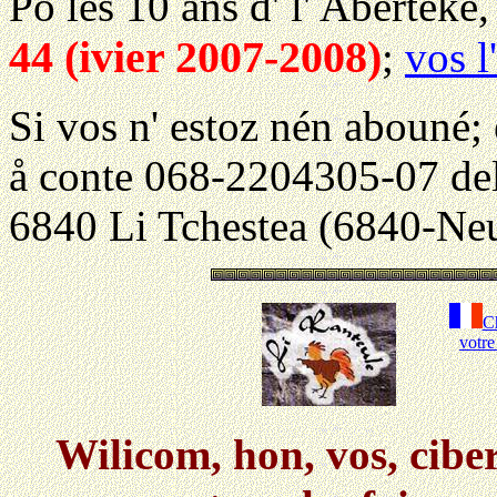
Po les 10 ans d' l' Aberteke
44 (ivier 2007-2008)
;
vos l
Si vos n' estoz nén abouné; 
å conte 068-2204305-07 del
6840 Li Tchestea (6840-Neu
Ch
votre
Wilicom, hon, vos, ciber