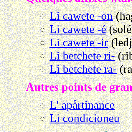
Li cawete -on
(ha
Li cawete -é
(solé
Li cawete -ir
(ledj
Li betchete ri-
(ri
Li betchete ra-
(ra
Autres points de gra
L' apårtinance
Li condicioneu