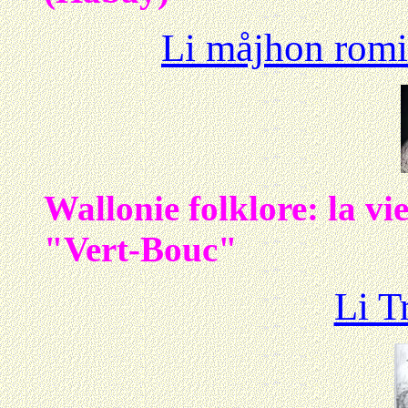
Li måjhon romi
Wallonie folklore: la vie
"Vert-Bouc"
Li T