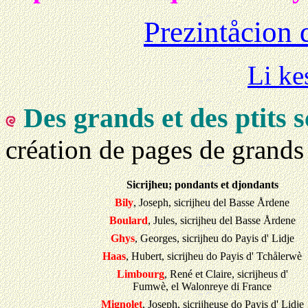
Prezintåcion 
Li ke
Des grands et des ptits 
création de pages de grands 
Sicrijheu; pondants et djondants
Bily
, Joseph, sicrijheu del Basse Årdene
Boulard
, Jules, sicrijheu del Basse Årdene
Ghys
, Georges, sicrijheu do Payis d' Lidje
Haas
, Hubert, sicrijheu do Payis d' Tchålerwè
Limbourg
, René et Claire, sicrijheus d'
Fumwè, el Walonreye di France
Mignolet
, Joseph, sicrijheuse do Payis d' Lidje