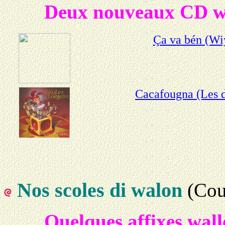
Deux nouveaux CD w
Ça va bén (W
Cacafougna (Les d
Nos scoles di walon
(Cou
Quelques affixes wal