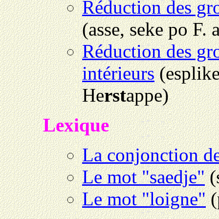
Réduction des gr
(asse, seke po F. 
Réduction des gr
intérieurs
(esplike
He
rst
appe)
Lexique
La conjonction d
Le mot "saedje"
(
Le mot "loigne"
(