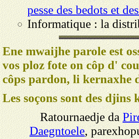
pesse des bedots et de
Informatique : la dist
Ene mwaijhe parole est oss
vos ploz fote on côp d' cou
côps pardon, li kernaxhe 
Les soçons sont des djins k
Ratournaedje da
Pir
Daegntoele
, parexhop