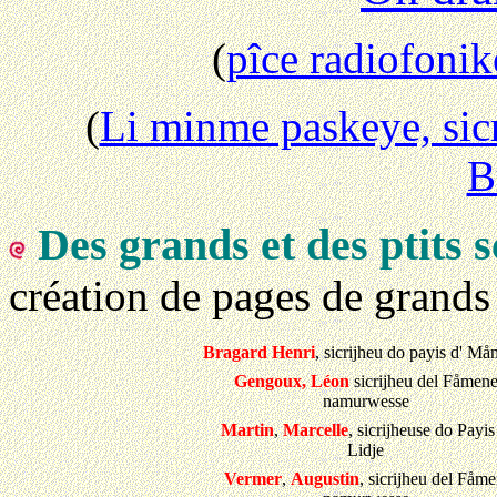
(
pîce radiofonik
(
Li minme paskeye, sicr
B
Des grands et des ptits s
création de pages de grands 
Bragard
Henri
, sicrijheu do payis d' M
Gengoux, Léon
sicrijheu del Fåmen
namurwesse
Martin
,
Marcelle
, sicrijheuse do Payis
Lidje
Vermer
,
Augustin
, sicrijheu del Fåm