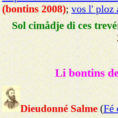
(bontins 2008)
;
vos l' ploz
Sol cimådje di ces trevé
Li bontins d
Dieudonné Salme
(
Fé 