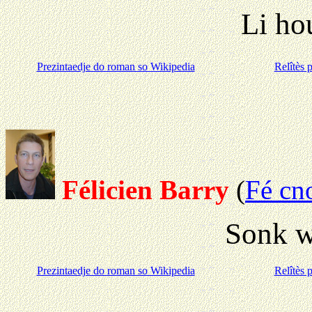
Li ho
Prezintaedje do roman so Wikipedia
Relîtès 
Félicien Barry
(
Fé cn
Sonk w
Prezintaedje do roman so Wikipedia
Relîtès 