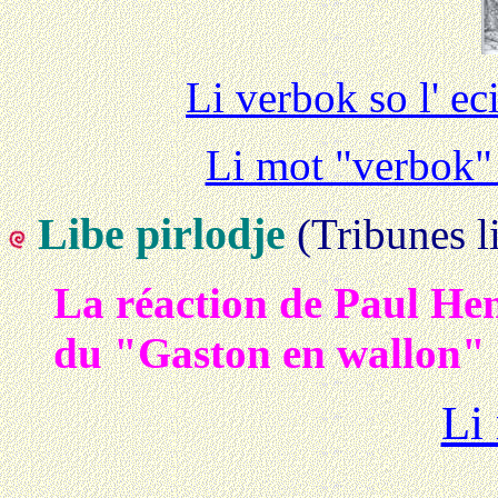
Li verbok so l' e
Li mot "verbok" 
Libe pirlodje
(
Tribunes l
La réaction de Paul He
du "Gaston en wallon" e
Li