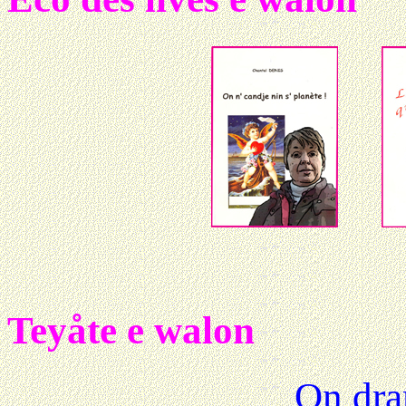
Teyåte e walon
On dra