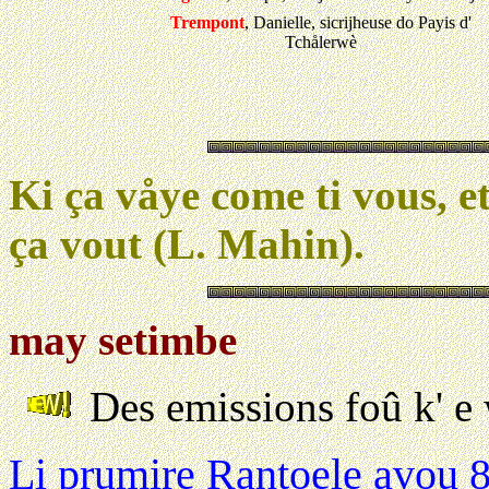
Trempont
, Danielle, sicrijheuse do Payis d'
Tchålerwè
Ki ça våye come ti vous, et 
ça vout (L. Mahin).
may setimbe
Des emissions foû k' e
Li prumire Rantoele avou 8