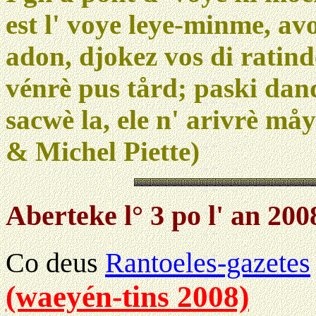
est l' voye leye-minme, avo
adon, djokez vos di ratind
vénrè pus tård; paski dandj
sacwè la, ele n' arivrè må
& Michel Piette)
Aberteke l° 3 po l' an 200
Co deus
Rantoeles-gazetes
(waeyén-tins 2008)