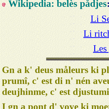
Wikipedia: belès pådjes
Li S
Li rit
Les
Gn a k' deus måleurs ki plè
prumî, c' est di n' nén ave
deujhinme, c' est djustumi
I gn a pont d' voye ki moe