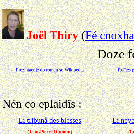
Joël Thiry
(
Fé cnoxha
Doze f
Prezintaedje do roman so Wikipedia
Relîtès 
Nén co eplaidîs :
Li tribunå des biesses
Li neye
(
Jean-Pierre Dumont
)
(
L