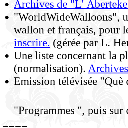
Archives de "L' Aberteke
"WorldWideWalloons", une
wallon et français, pour 
inscrire.
(gérée par L. He
Une liste concernant la p
(normalisation).
Archive
Emission télévisée "Què d
"Programmes ", puis sur
====