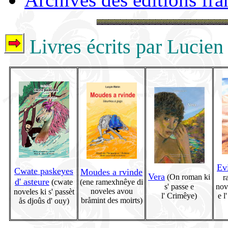
Livres écrits par Lucie
Ev
Cwate paskeyes
Moudes a rvinde
Vera
(On roman ki
r
d' asteure
(cwate
(ene ramexhnêye di
s' passe e
nove
noveles avou
noveles ki s' passèt
l' Crimêye)
e l
bråmint des moirts)
ås djoûs d' ouy)