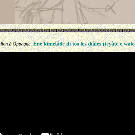
Ene kimelåde di tos les diåles (teyåte e walo
wallon à Oppagne