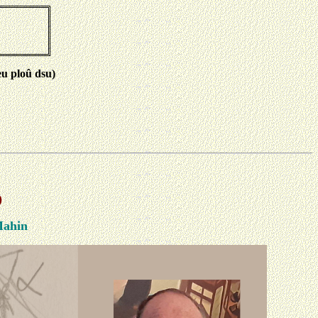
eu ploû dsu)
)
Mahin