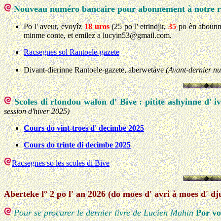
Nouveau numéro bancaire pour abonnement à notre r
Po l' aveur, evoyîz
18 uros
(25 po l' etrindjir,
35
po èn abounmi
minme conte, et emilez a lucyin53@gmail.com.
Racsegnes sol Rantoele-gazete
Divant-dierinne Rantoele-gazete, aberwetåve
(Avant-dernier nu
Scoles di rfondou walon d' Bive : pitite ashyinne d' i
session d'hiver 2025)
Cours do vint-troes d' decimbe 2025
Cours do trinte di decimbe 2025
Racsegnes so les scoles di Bive
Aberteke l° 2 po l' an 2026 (do moes d' avri å moes d' dj
Pour se procurer le dernier livre de Lucien Mahin
Por vo