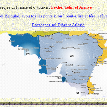
edjes di France et d' totavå :
Fexhe, Telin et Arniye
l Beldjike, avou tos les ponts k' on î pout-z ôre et lére li få
Racsegnes sol Djåzant Atlasse