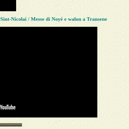
Sint-Nicolai / Messe di Noyé e walon a Transene