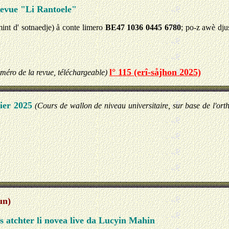
evue "Li Rantoele"
nt d' sotnaedje) å conte limero
BE47 1036 0445 6780
; po-z awè dju
l° 115 (erî-såjhon 2025)
méro de la revue, téléchargeable)
vier 2025
(Cours de wallon de niveau universitaire, sur base de l'or
un)
s atchter li novea live da Lucyin Mahin