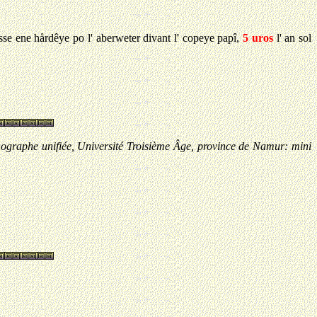
sse ene hårdêye po l' aberweter divant l' copeye papî,
5 uros
l' an sol
thographe unifiée, Université Troisième Âge, province de Namur: mini