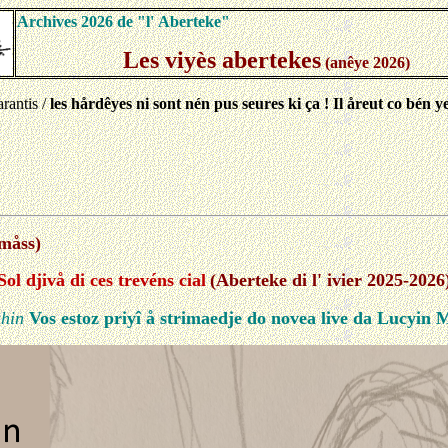
Archives 2026 de "l' Aberteke"
Les viyès abertekes
(anêye 2026)
arantis /
les hårdêyes ni sont nén pus seures ki ça ! Il åreut co bén y
 måss)
Sol djivå di ces trevéns cial
(Aberteke di l' ivier 2025-2026
ahin
Vos estoz priyî å strimaedje do novea live da Lucyin 