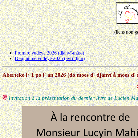
(liens non g
Prumire vudeye 2026 (djanvî-måss)
Deujhinme vudeye 2025 (avri-djun)
Aberteke l° 1 po l' an 2026 (do moes d' djanvî å moes d'
Invitation à la présentation du dernier livre de Lucien M