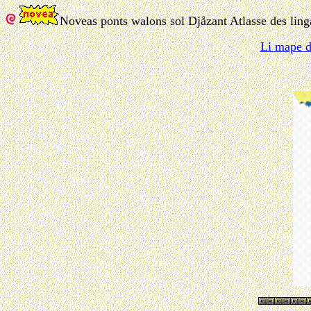
Noveas ponts walons sol Djåzant Atlasse des linga
Li mape de